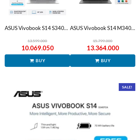
ASUS Vivobook S14 S3407QA – IPSP151M – Matte Gray
ASUS Vivobook S14 M3407HA Ryzen 7 260 1TB SSD 16GB WUXGA IPS Win11+OHS
13.599.000
15.799.000
10.069.050
13.364.000
BUY
BUY
SALE!