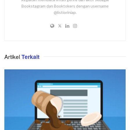
Bookstagram dan Booktokers dengan username
@listioriniap.
Artikel
Terkait