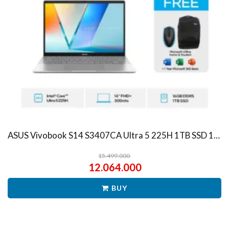
ASUS Vivobook S14 S3407CA Ultra 5 225H 1TB SSD 16GB WUXGA IPS Win11+OHS
15.499.000
12.064.000
BUY