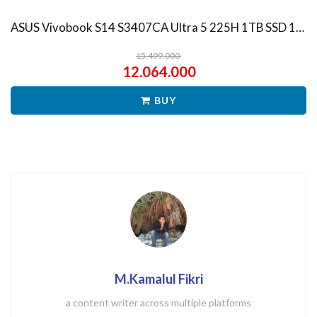
ASUS Vivobook S14 S3407CA Ultra 5 225H 1TB SSD 16GB WUXGA IPS Win11+OHS
15.499.000
12.064.000
BUY
M.Kamalul Fikri
a content writer across multiple platforms