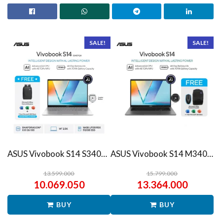
SALE!
SALE!
ASUS Vivobook S14 S3407QA – IPSP151M – Matte Gray
ASUS Vivobook S14 M3407HA Ryzen 7 260 1TB SSD 16GB WUXGA IPS Win11+OHS
13.599.000
15.799.000
10.069.050
13.364.000
BUY
BUY