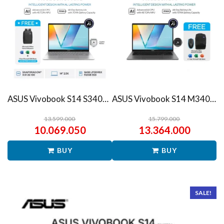
ASUS Vivobook S14 S3407QA – IPSP151M – Matte Gray
ASUS Vivobook S14 M3407HA Ryzen 7 260 1TB SSD 16GB WUXGA IPS Win11+OHS
13.599.000
15.799.000
10.069.050
13.364.000
BUY
BUY
SALE!