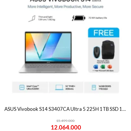
ASUS Vivobook S14 S3407CA Ultra 5 225H 1TB SSD 16GB WUXGA IPS Win11+OHS
15.499.000
12.064.000