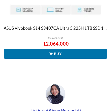
ASUS Vivobook S14 S3407CA Ultra 5 225H 1TB SSD 16GB WUXGA IPS Win11+OHS
15.499.000
12.064.000
BUY
Listiorini Ajeng Purvashti