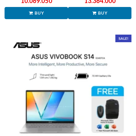
10.069.050
13.364.000
BUY
BUY
SALE!