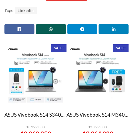
Tags:
LinkedIn
SALE!
SALE!
ASUS Vivobook S14 S3407QA – IPSP151M – Matte Gray
ASUS Vivobook S14 M3407HA Ryzen 7 260 1TB SSD 16GB WUXGA IPS Win11+OHS
13.599.000
15.799.000