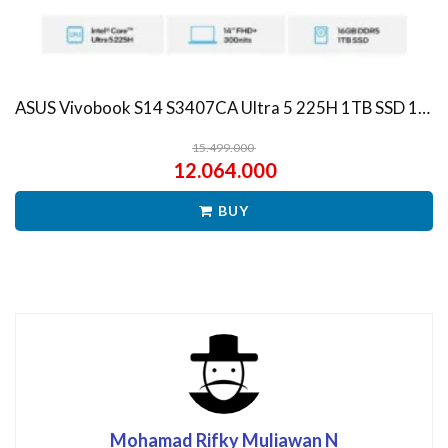
ASUS Vivobook S14 S3407CA Ultra 5 225H 1TB SSD 16GB WUXGA IPS Win11+OHS
15.499.000
12.064.000
BUY
Mohamad Rifky Muliawan N