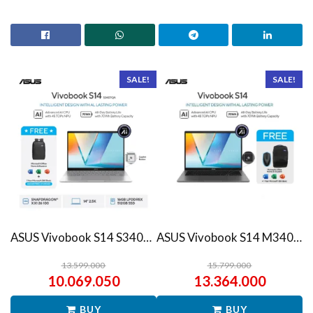
SALE!
SALE!
ASUS Vivobook S14 S3407QA – IPSP151M – Matte Gray
ASUS Vivobook S14 M3407HA Ryzen 7 260 1TB SSD 16GB WUXGA IPS Win11+OHS
13.599.000
15.799.000
10.069.050
13.364.000
BUY
BUY