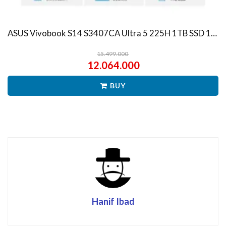
ASUS Vivobook S14 S3407CA Ultra 5 225H 1TB SSD 16GB WUXGA IPS Win11+OHS
15.499.000
12.064.000
BUY
Hanif Ibad