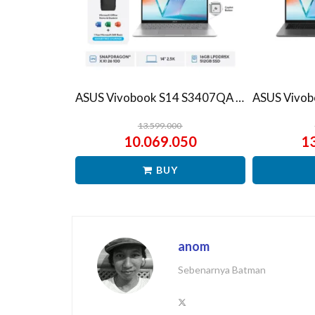
ASUS Vivobook S14 S3407QA – IPSP151M – Matte Gray
13.599.000
10.069.050
1
BUY
anom
Sebenarnya Batman