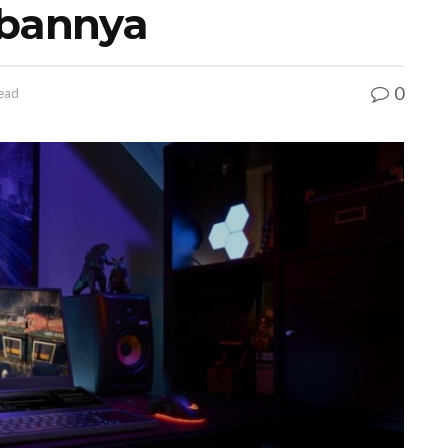
abannya
0
read