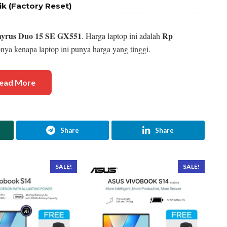
k (Factory Reset)
yrus Duo 15 SE GX551
Rp
. Harga laptop ini adalah
bnya kenapa laptop ini punya harga yang tinggi.
ead More
Share
Share
SALE!
SALE!