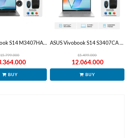
ASUS Vivobook S14 M3407HA Ryzen 7 260 1TB SSD 16GB WUXGA IPS Win11+OHS
ASUS Vivobook S14 S3407CA Ultra 5 225H 1TB SSD 16GB WUXGA IPS Win11+OHS
15.799.000
15.499.000
3.364.000
12.064.000
BUY
BUY