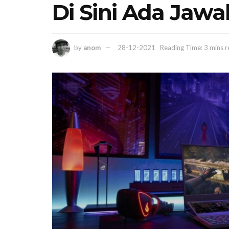
Di Sini Ada Jaw
by
anom
28-12-2021
Reading Time: 3 mins 