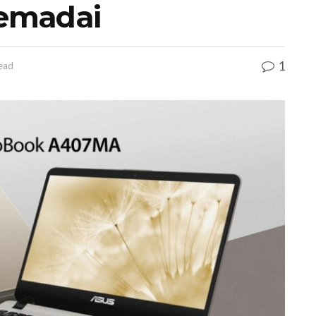
emadai
1
read