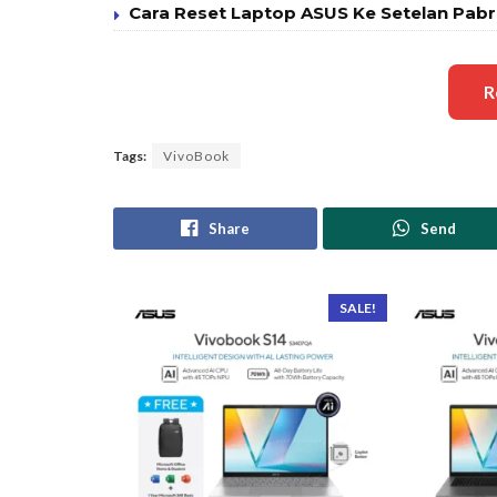
Cara Reset Laptop ASUS Ke Setelan Pabri
R
Tags:
VivoBook
Share
Send
SALE!