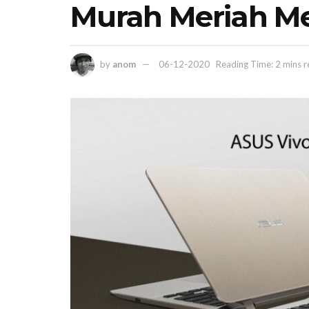
Murah Meriah M
by
anom
06-12-2020
Reading Time: 2 mins 