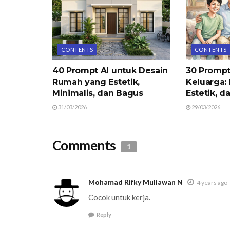
CONTENTS
CONTENTS
40 Prompt AI untuk Desain
30 Prompt
Rumah yang Estetik,
Keluarga: 
Minimalis, dan Bagus
Estetik, d
31/03/2026
29/03/2026
Comments
1
Mohamad Rifky Muliawan N
4 years ago
Cocok untuk kerja.
Reply