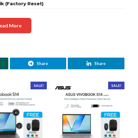
k (Factory Reset)
ead More
Share
Share
SALE!
SALE!