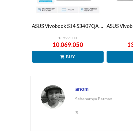
ASUS Vivobook S14 S3407QA – IPSP151M – Matte Gray
13.599.000
10.069.050
1
BUY
anom
Sebenarnya Batman