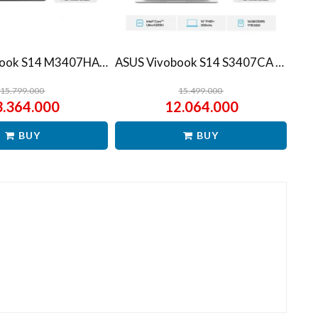
ASUS Vivobook S14 M3407HA Ryzen 7 260 1TB SSD 16GB WUXGA IPS Win11+OHS
ASUS Vivobook S14 S3407CA Ultra 5 225H 1TB SSD 16GB WUXGA IPS Win11+OHS
15.799.000
15.499.000
3.364.000
12.064.000
BUY
BUY