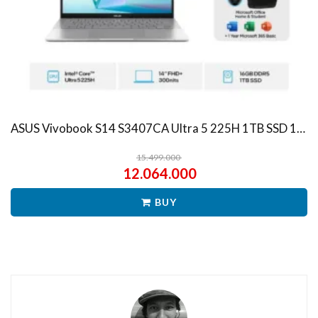
ASUS Vivobook S14 S3407CA Ultra 5 225H 1TB SSD 16GB WUXGA IPS Win11+OHS
15.499.000
12.064.000
BUY