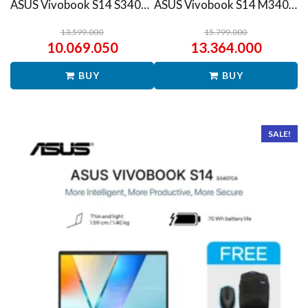
ASUS Vivobook S14 S3407QA – IPSP151M – Matte Gray
ASUS Vivobook S14 M3407HA Ryzen 7 260 1TB SSD 16GB WUXGA IPS Win11+OHS
13.599.000
15.799.000
10.069.050
13.364.000
BUY
BUY
SALE!