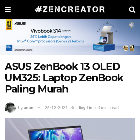
ASUS ZenBook 13 OLED
UM325: Laptop ZenBook
Paling Murah
by
anom
26-12-2021
Reading Time: 3 mins read