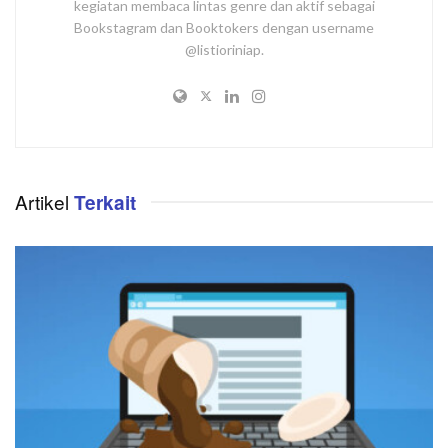
kegiatan membaca lintas genre dan aktif sebagai
Bookstagram dan Booktokers dengan username
@listioriniap.
Artikel
Terkait