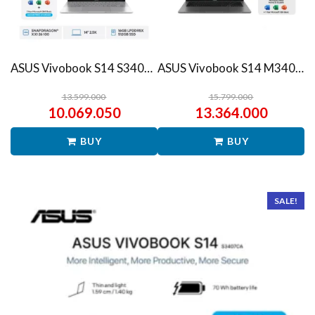
ASUS Vivobook S14 S3407QA – IPSP151M – Matte Gray
ASUS Vivobook S14 M3407HA Ryzen 7 260 1TB SSD 16GB WUXGA IPS Win11+OHS
13.599.000
15.799.000
10.069.050
13.364.000
BUY
BUY
SALE!