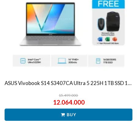
ASUS Vivobook S14 S3407CA Ultra 5 225H 1TB SSD 16GB WUXGA IPS Win11+OHS
15.499.000
12.064.000
BUY