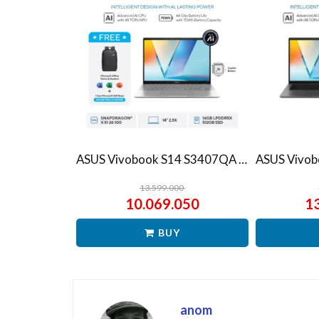
ASUS Vivobook S14 S3407QA – IPSP151M – Matte Gray
13.599.000
10.069.050
1
BUY
anom