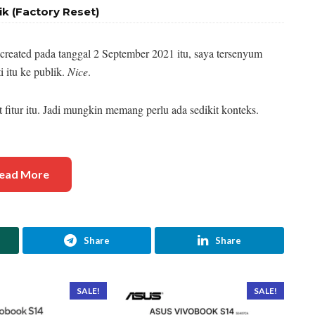
k (Factory Reset)
created pada tanggal 2 September 2021 itu, saya tersenyum
 itu ke publik.
Nice
.
tur itu. Jadi mungkin memang perlu ada sedikit konteks.
ead More
Share
Share
SALE!
SALE!