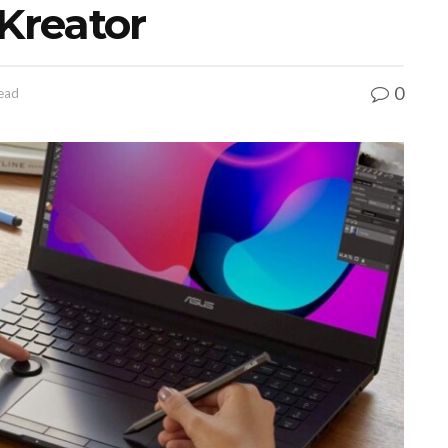
Kreator
0
read