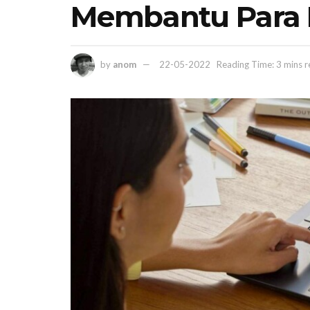
Membantu Para 
by
anom
22-05-2022
Reading Time: 3 mins 