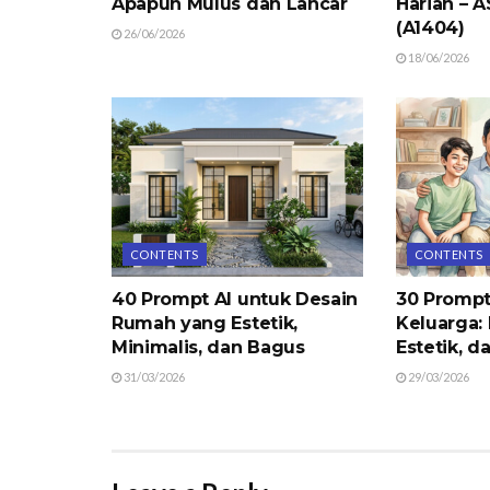
Apapun Mulus dan Lancar
Harian – 
(A1404)
26/06/2026
18/06/2026
CONTENTS
CONTENTS
40 Prompt AI untuk Desain
30 Prompt
Rumah yang Estetik,
Keluarga: 
Minimalis, dan Bagus
Estetik, d
31/03/2026
29/03/2026