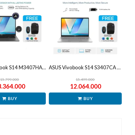
ASUS Vivobook S14 M3407HA Ryzen 7 260 1TB SSD 16GB WUXGA IPS Win11+OHS
ASUS Vivobook S14 S3407CA Ultra 5 225H 1TB SSD 16GB WUXGA IPS Win11+OHS
15.799.000
15.499.000
3.364.000
12.064.000
BUY
BUY