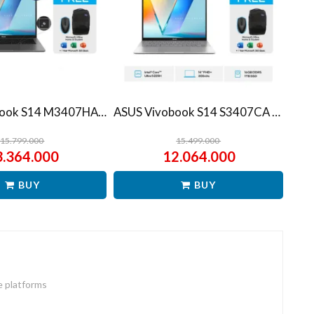
ASUS Vivobook S14 M3407HA Ryzen 7 260 1TB SSD 16GB WUXGA IPS Win11+OHS
ASUS Vivobook S14 S3407CA Ultra 5 225H 1TB SSD 16GB WUXGA IPS Win11+OHS
15.799.000
15.499.000
3.364.000
12.064.000
BUY
BUY
e platforms