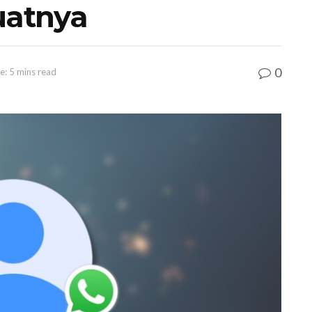
uatnya
0
e: 5 mins read