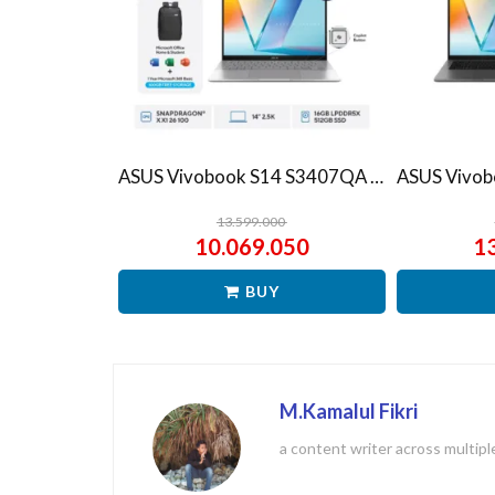
ASUS Vivobook S14 S3407QA – IPSP151M – Matte Gray
13.599.000
10.069.050
1
BUY
M.Kamalul Fikri
a content writer across multipl