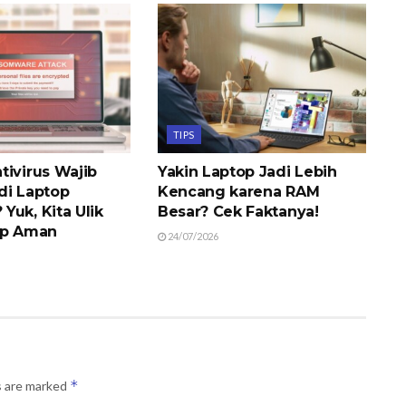
TIPS
tivirus Wajib
Yakin Laptop Jadi Lebih
di Laptop
Kencang karena RAM
Yuk, Kita Ulik
Besar? Cek Faktanya!
op Aman
24/07/2026
*
s are marked