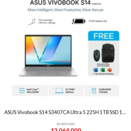
ASUS Vivobook S14 S3407CA Ultra 5 225H 1TB SSD 16GB WUXGA IPS Win11+OHS
15.499.000
12.064.000