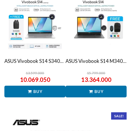
ASUS Vivobook S14 S3407QA – IPSP151M – Matte Gray
ASUS Vivobook S14 M3407HA Ryzen 7 260 1TB SSD 16GB WUXGA IPS Win11+OHS
13.599.000
15.799.000
10.069.050
13.364.000
BUY
BUY
SALE!