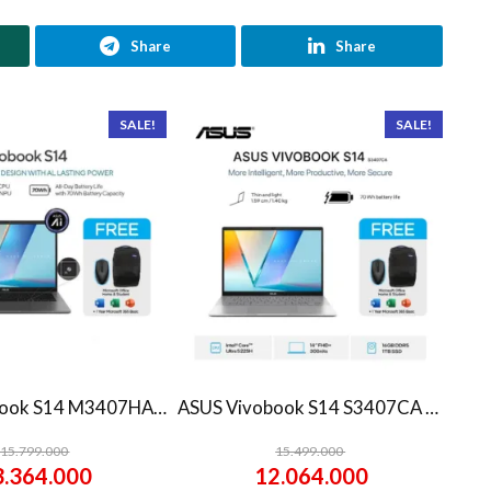
Share
Share
SALE!
SALE!
ASUS Vivobook S14 M3407HA Ryzen 7 260 1TB SSD 16GB WUXGA IPS Win11+OHS
ASUS Vivobook S14 S3407CA Ultra 5 225H 1TB SSD 16GB WUXGA IPS Win11+OHS
15.799.000
15.499.000
3.364.000
12.064.000