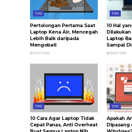
TIPS
TIPS
Pertolongan Pertama Saat
10 Hal ya
Laptop Kena Air, Mencegah
Dilakukan
Lebih Baik daripada
Laptop Ba
Mengobati
Sampai Di
31/07/2026
30/07/2026
TIPS
TIPS
10 Cara Agar Laptop Tidak
Apakah An
Cepat Panas, Anti Overheat
Dipasang 
Buat Semua Laptop Nih
Windows? 