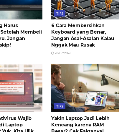
TIPS
ng Harus
6 Cara Membersihkan
 Setelah Membeli
Keyboard yang Benar,
ru, Jangan
Jangan Asal-Asalan Kalau
skip!
Nggak Mau Rusak
28/07/2026
TIPS
tivirus Wajib
Yakin Laptop Jadi Lebih
di Laptop
Kencang karena RAM
Yuk, Kita Ulik
Besar? Cek Faktanya!