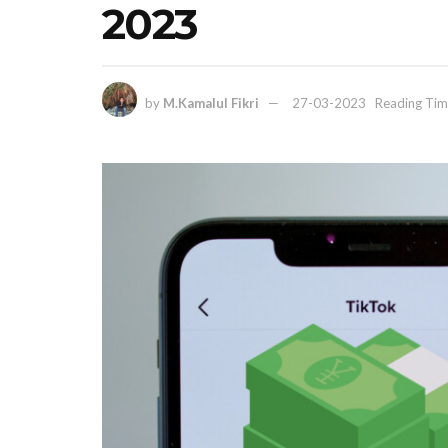
2023
by
M.Kamalul Fikri
27-03-2023
Reading Tim