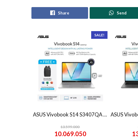
Share
Send
SALE!
ASUS Vivobook S14 S3407QA – IPSP151M – Matte Gray
13.599.000
10.069.050
1