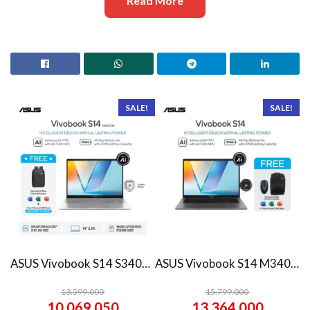
Read More
SALE!
SALE!
ASUS Vivobook S14 S3407QA – IPSP151M – Matte Gray
ASUS Vivobook S14 M3407HA Ryzen 7 260 1TB SSD 16GB WUXGA IPS Win11+OHS
13.599.000
15.799.000
10.069.050
13.364.000