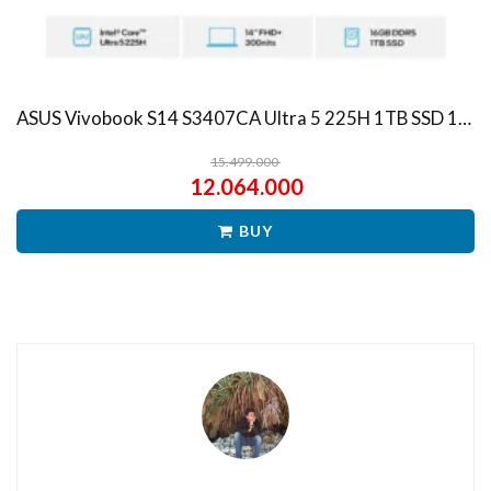
ASUS Vivobook S14 S3407CA Ultra 5 225H 1TB SSD 16GB WUXGA IPS Win11+OHS
15.499.000
12.064.000
BUY