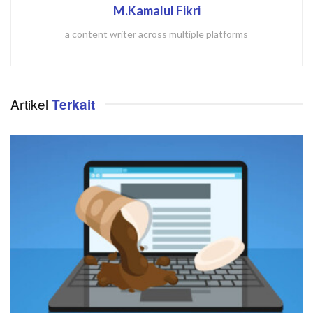
M.Kamalul Fikri
a content writer across multiple platforms
Artikel
Terkait