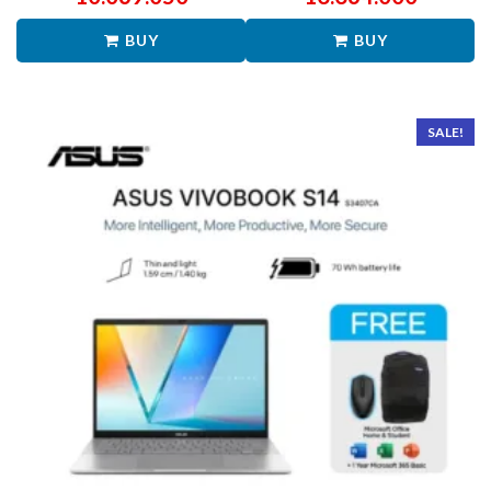
BUY
BUY
SALE!