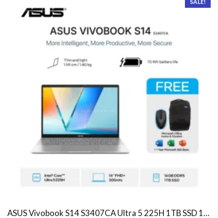
SALE!
ASUS Vivobook S14 S3407CA Ultra 5 225H 1TB SSD 16GB WUXGA IPS Win11+OHS