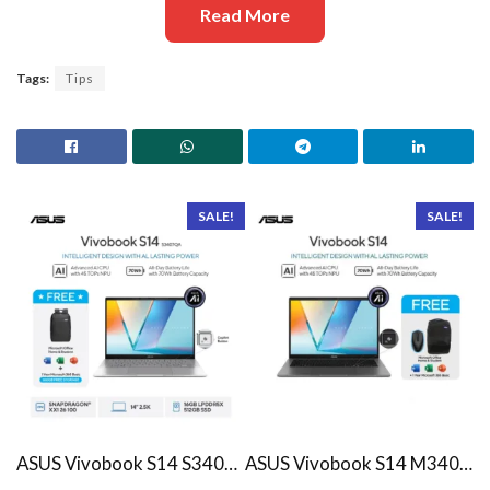
Read More
Tags:
Tips
SALE!
SALE!
ASUS Vivobook S14 S3407QA – IPSP151M – Matte Gray
ASUS Vivobook S14 M3407HA Ryzen 7 260 1TB SSD 16GB WUXGA IPS Win11+OHS