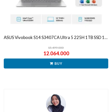
ASUS Vivobook S14 S3407CA Ultra 5 225H 1TB SSD 16GB WUXGA IPS Win11+OHS
15.499.000
12.064.000
BUY