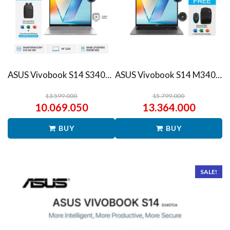
ASUS Vivobook S14 S3407QA – IPSP151M – Matte Gray
ASUS Vivobook S14 M3407HA Ryzen 7 260 1TB SSD 16GB WUXGA IPS Win11+OHS
13.599.000
15.799.000
10.069.050
13.364.000
BUY
BUY
SALE!